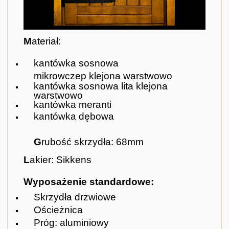
M
ateriał:
kantówka sosnowa
mikrowczep
klejona warstwowo
kantówka sosnowa lita klejona
warstwowo
kantówka meranti
kantówka dębowa
G
rubość skrzydła: 68mm
L
akier: Sikkens
Wyposażenie standardowe:
Skrzydła drzwiowe
Ościeżnica
Próg: aluminiowy