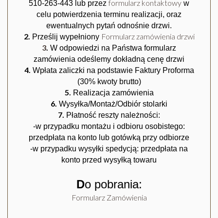
formularz kontaktowy
510-263-443 lub przez
w
celu potwierdzenia terminu realizacji, oraz
ewentualnych pytań odnośnie drzwi.
2.
Formularz zamówienia drzwi
Prześlij wypełniony
3
.
W odpowiedzi na Państwa formularz
zamówienia odeślemy dokładną cenę drzwi
4.
Wpłata zaliczki na podstawie Faktury Proforma
(30% kwoty brutto)
5.
Realizacja zamówienia
6.
Wysyłka/Montaż/Odbiór stolarki
7.
Płatność reszty należności:
-w przypadku montażu i odbioru osobistego:
przedpłata na konto lub gotówką przy odbiorze
AMIG CZARNA
-w przypadku wysyłki spedycją: przedpłata na
konto przed wysyłką towaru
D
o pobrania:
Formularz Zamówienia