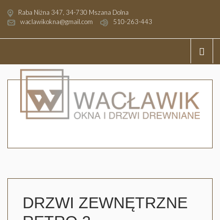
Raba Niżna 347, 34-730 Mszana Dolna
waclawikokna@gmail.com
510-263-443
DRZWI ZEWNĘTRZNE