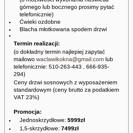
górnego lub bocznego prosimy pytać
telefonicznie)
Ćwieki ozdobne
Blacha młotkowana spodem drzwi
T
ermin realizacji:
(o dokładny termin najlepiej zapytać
mailowo
waclawikokna@gmail.com
lub
telefonicznie: 510-263-443 , 666-935-
294)
Ceny drzwi sosnowych z wyposażeniem
standardowym
(ceny brutto za podatkiem
VAT 23%)
Promocja:
Jednoskrzydłowe:
5999zł
1,5-skrzydłowe:
7499zł