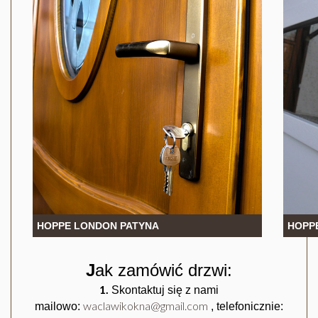
HOPPE LONDON PATYNA
HOPP
J
ak zamówić drzwi:
1.
Skontaktuj się z nami
waclawikokna@gmail.com
mailowo:
, telefonicznie: