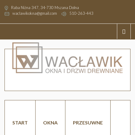
Raba Niżna 347, 34-730 Mszana Dolna
waclawikokna@gmail.com
510-263-443
START
OKNA
PRZESUWNE