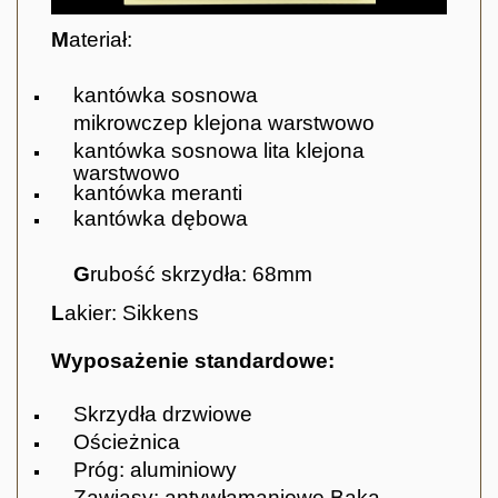
M
ateriał:
kantówka sosnowa
mikrowczep
klejona warstwowo
kantówka sosnowa lita klejona
warstwowo
kantówka meranti
kantówka dębowa
G
rubość skrzydła: 68mm
L
akier: Sikkens
Wyposażenie standardowe:
Skrzydła drzwiowe
Ościeżnica
Próg: aluminiowy
Zawiasy: antywłamaniowe Baka