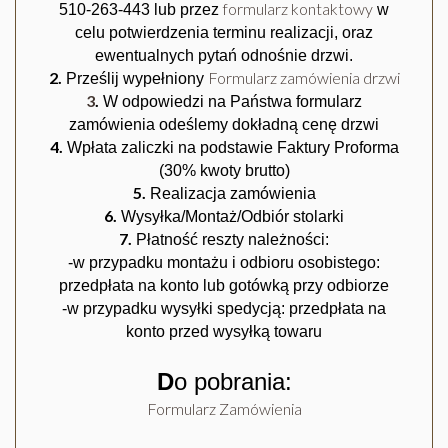
formularz kontaktowy
510-263-443 lub przez
w
celu potwierdzenia terminu realizacji, oraz
ewentualnych pytań odnośnie drzwi.
2.
Formularz zamówienia drzwi
Prześlij wypełniony
3
.
W odpowiedzi na Państwa formularz
zamówienia odeślemy dokładną cenę drzwi
4.
Wpłata zaliczki na podstawie Faktury Proforma
(30% kwoty brutto)
5.
Realizacja zamówienia
6.
Wysyłka/Montaż/Odbiór stolarki
7.
Płatność reszty należności:
-w przypadku montażu i odbioru osobistego:
przedpłata na konto lub gotówką przy odbiorze
AMIG CZARNA
-w przypadku wysyłki spedycją: przedpłata na
konto przed wysyłką towaru
D
o pobrania:
Formularz Zamówienia