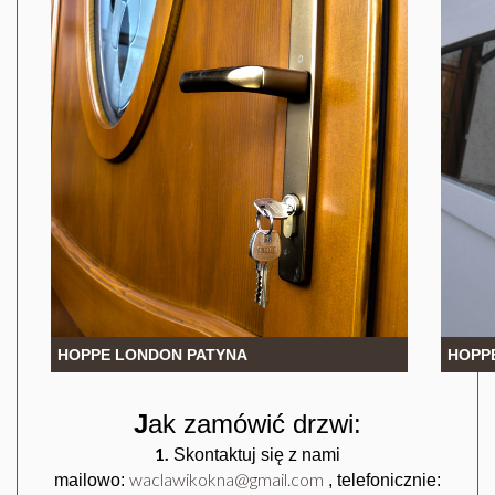
HOPPE LONDON PATYNA
HOPP
J
ak zamówić drzwi:
1.
Skontaktuj się z nami
waclawikokna@gmail.com
mailowo:
, telefonicznie: