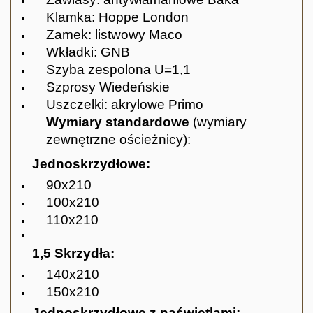
Klamka: Hoppe London
Zamek: listwowy Maco
Wkładki: GNB
Szyba zespolona U=1,1
Szprosy Wiedeńskie
Uszczelki: akrylowe Primo
Wymiary standardowe
(wymiary
zewnętrzne ościeżnicy):
Jednoskrzydłowe:
90x210
100x210
110x210
1,5 Skrzydła:
140x210
150x210
Jednoskrzydłowe z naświetlami: